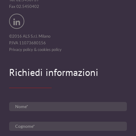
Fax 02.5450402
©2016 ALS S.r.l. Milano
P.IVA 11073680156
Privacy policy & cookies policy
Richiedi informazioni