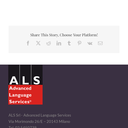
Share This Story, Choose Your Platform!
Facebook
X
Reddit
LinkedIn
Tumblr
Pinterest
Vk
Email
ALS Srl - Advanced Language Services
Via Morimondo 26/E – 20143 Milano
Tel. 02.5450739