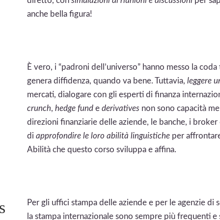
diretto, con
simulazioni di riunioni e discussioni
per sap
anche bella figura!
È vero, i “padroni dell’universo” hanno messo la coda 
genera diffidenza, quando va bene. Tuttavia,
leggere u
mercati, dialogare con gli esperti di finanza internazio
crunch
,
hedge fund
e
derivatives
non sono capacità meno
direzioni finanziarie delle aziende, le banche, i broke
di
approfondire le loro abilità linguistiche
per affronta
Abilità che questo corso sviluppa e affina.
s
Per gli uffici stampa delle aziende e per le agenzie di 
la stampa internazionale sono sempre più frequenti e 