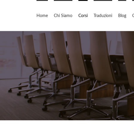
Skip
to
Home
Chi Siamo
Corsi
Traduzioni
Blog
content