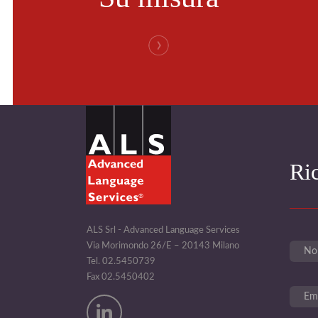
Ri
ALS Srl - Advanced Language Services
Via Morimondo 26/E – 20143 Milano
Tel. 02.5450739
Fax 02.5450402