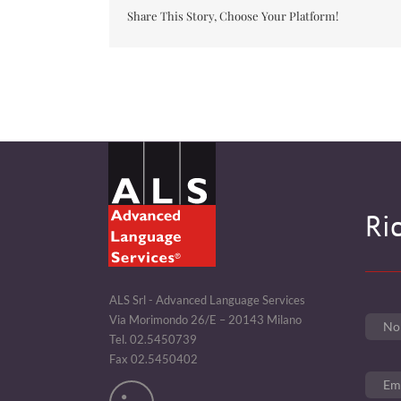
Share This Story, Choose Your Platform!
Ri
ALS Srl - Advanced Language Services
Via Morimondo 26/E – 20143 Milano
Tel. 02.5450739
Fax 02.5450402