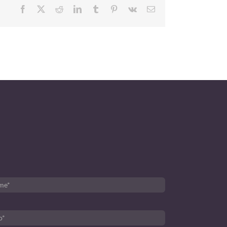
Facebook
X
Reddit
LinkedIn
Tumblr
Pinterest
Vk
Email